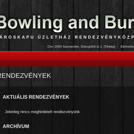
ÁROSKAPU ÜZLETHÁZ RENDEZVÉNYKÖZ
Cím: 2000 Szentendre, Dobogókői út 1.
[Térkép]
Elérhetőség
RENDEZVÉNYEK
AKTUÁLIS RENDEZVÉNYEK
Jelenleg nincs meghirdetett rendezvényünk
ARCHÍVUM