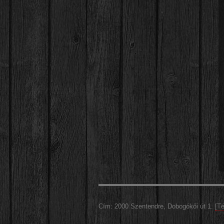
Cím: 2000 Szentendre, Dobogókői út 1.
[Té