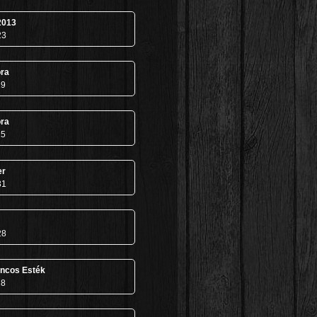
2013
23
ra
19
ra
25
er
31
28
áncos Esték
28