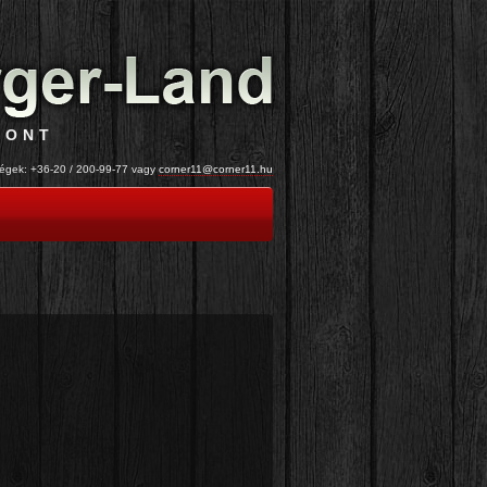
PONT
ek: +36-20 / 200-99-77 vagy
corner11@corner11.hu