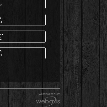
30
y
24
ra
11
2.
29
Weboldalkészítés: