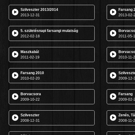
Szilveszter 2013/2014
Farsang 
2013-12-31
2013-02-
5. születésnapi farsangi mulatság
Borvacso
2012-02-18
2011-05-
Maszkabál
Borvacso
2011-02-19
2010-11-
Farsang 2010
Szilveszt
2010-02-20
2009-12-
Borvacsora
Farsang
2009-10-22
2009-02-
Szilveszter
Zenés, T
2008-12-31
2008-11-