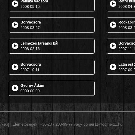
Pálinka vacsora
Retro buli
2008-05-15
2008-04-
Borvacsora
Rockabill
2008-03-27
2008-03-
Jelmezes farsangi bál
Borvacso
2008-02-16
2007-11-
Borvacsora
Latin est 
2007-10-11
2007-09-
György Ádám
0000-00-00
rkép]
| Elérhetőségek: +36-20 / 200-99-77 vagy
corner11@corner11.hu